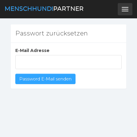
MENSCHHUND!
PARTNER
Toggl
navig
Passwort zurücksetzen
E-Mail Adresse
Password E-Mail senden